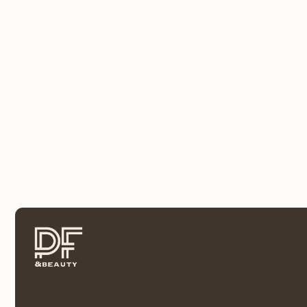
Меню
О на
Адре
Мод
Фра
Инте
Кли
Конт