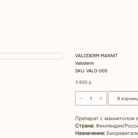
T
VALODERM MANNIT
Valoderm
SKU:
VALO-005
3 600
р.
В корзин
Препарат с маннитолом в
Страна:
Финляндия/Росси
Назначение:
Биоревитали