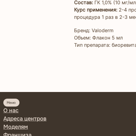
Состав:
ГК 1,0% (10 мг/мл
Курс применения:
2-4 пр
процедура 1 раз в 2-3 ме
Бренд: Valoderm
Объем: Флакон 5 мл
Тип препарата: биоревит
Программы
с
Косметик-э
са центров
Сестринско
елям
Врач-косме
ншиза
Инъекционн
рнет-магазин
Онлайн кур
ника
Тренер по 
акты