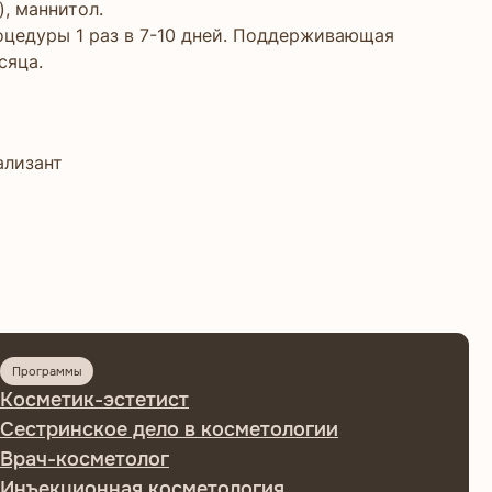
), маннитол.
оцедуры 1 раз в 7-10 дней. Поддерживающая
сяца.
ализант
стетист
е дело в косметологии
толог
ая косметология
сы
косметологии