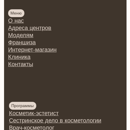
Центр обучения косметологии PF&beauty
ИП Осипова Ирина Сергеевна
ИНН 780426125016
ОГРНИП 321784700013511
Регистрационный номер лицензии:
№Л035-01271-78/00176869
от 28.09.2021 ©
2026 | Все права защищены
Политика конфиденциальности
Согласие на обработку
персональных данных
Договор оферты на оказание
образовательных услуг
Договор оферты купли/продажи
товаров
Разработка сайта