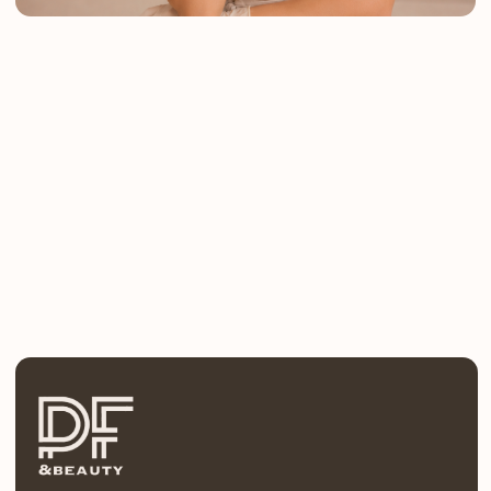
Меню
О нас
Адреса центров
Моделям
Франшиза
Интернет-магазин
Клиника
Контакты
Программы
Косметик-эстетист
Сестринское дело в косметологии
Врач-косметолог
Инъекционная косметология
Онлайн курсы
Тренер по косметологии