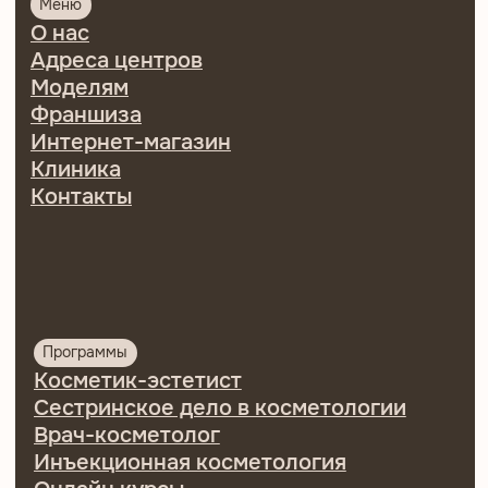
Центр обучения косметологии PF&beauty
ИП Осипова Ирина Сергеевна
ИНН 780426125016
ОГРНИП 321784700013511
Регистрационный номер лицензии:
№Л035-01271-78/00176869
от 28.09.2021 ©
2026 | Все права защищены
Политика
конфиденциальности
Согласие на обработку
персональных данных
Договор оферты на оказание
образовательных услуг
Договор оферты купли/
продажи товаров
Разработка сайта