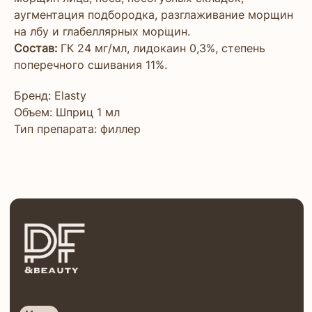
аугментация подбородка, разглаживание морщин
на лбу и глабеллярных морщин.
Состав:
ГК 24 мг/мл, лидокаин 0,3%, степень
Меню
О нас
поперечного сшивания 11%.
Адреса центров
Моделям
Бренд: Elasty
Франшиза
Интернет-магазин
Объем: Шприц 1 мл
Клиника
Тип препарата: филлер
Контакты
Программы
Косметик-эстетист
Сестринское дело в косметологии
Врач-косметолог
Инъекционная косметология
Онлайн курсы
Тренер по косметологии