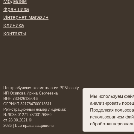
акты
обучения косметологии PF&beauty
пова Ирина Сергеевна
Политика конфид
80426125016
Согласие на обр
П 321784700013511
Договор оферты 
рационный номер лицензии:
Договор оферты 
01271-78/00176869
Разработка сайта
09.2021 ©
 Все права защищены
Мы используем файлы
анализировать посещ
Продолжая пользоват
использованием файл
обработки персонал