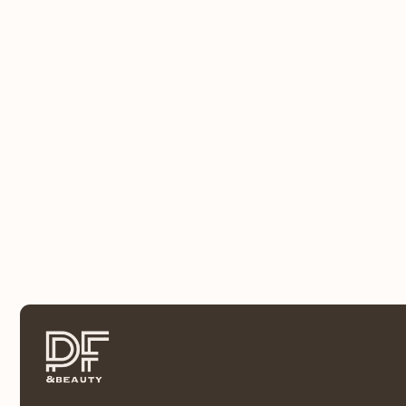
Меню
О на
Адре
Мод
Фра
Инте
Клин