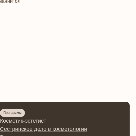
 маннитол.
етист
 дело в косметологии
олог
я косметология
сы
осметологии