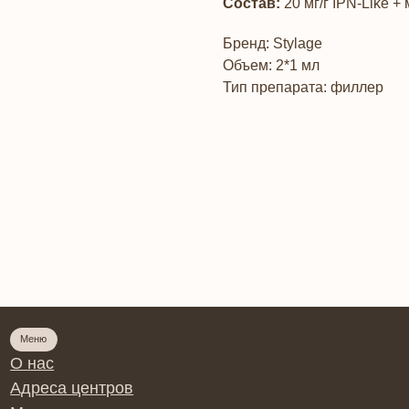
Состав:
20 мг/г IPN-Like +
Бренд: Stylage
Объем: 2*1 мл
Тип препарата: филлер
Программы
с
Косметик-эст
са центров
Сестринское
елям
Врач-космет
ншиза
Инъекционна
рнет-магазин
Онлайн кур
ика
Тренер по к