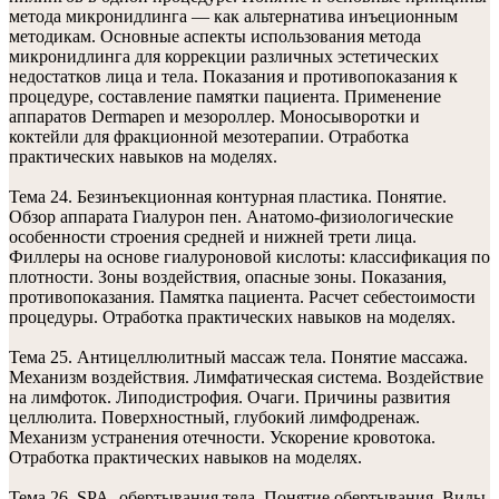
метода микронидлинга — как альтернатива инъеционным
методикам. Основные аспекты использования метода
микронидлинга для коррекции различных эстетических
недостатков лица и тела. Показания и противопоказания к
процедуре, составление памятки пациента. Применение
аппаратов Dermapen и мезороллер. Моносыворотки и
коктейли для фракционной мезотерапии. Отработка
практических навыков на моделях.
Тема 24. Безинъекционная контурная пластика. Понятие.
Обзор аппарата Гиалурон пен. Анатомо-физиологические
особенности строения средней и нижней трети лица.
Филлеры на основе гиалуроновой кислоты: классификация по
плотности. Зоны воздействия, опасные зоны. Показания,
противопоказания. Памятка пациента. Расчет себестоимости
процедуры. Отработка практических навыков на моделях.
Тема 25. Антицеллюлитный массаж тела. Понятие массажа.
Механизм воздействия. Лимфатическая система. Воздействие
на лимфоток. Липодистрофия. Очаги. Причины развития
целлюлита. Поверхностный, глубокий лимфодренаж.
Механизм устранения отечности. Ускорение кровотока.
Отработка практических навыков на моделях.
Тема 26. SPA- обертывания тела. Понятие обертывания. Виды