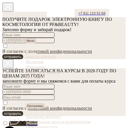
+7 911 123 52 68
ПОЛУЧИТЕ ПОДАРОК ЭЛЕКТРОННУЮ КНИГУ ПО
КОСМЕТОЛОГИИ ОТ PF&BEAUTY!
Забирай электронную книгу по
Заполни форму и забирай подарок!
косметологии в подарок!
Меню
Я согласен с
политикой конфиденциальности
О нас
Адреса центров
отправить
Моделям
Франшиза
УСПЕЙТЕ ЗАПИСАТЬСЯ НА КУРСЫ В 2026 ГОДУ ПО
Интернет-магазин
ЦЕНАМ 2025 ГОДА!
Клиника
заполните форму и мы свяжемся с вами для оплаты курса
Контакты
Программы
Я согласен с
политикой конфиденциальности
отправить
Косметик-эстетист
Сестринское дело в косметологии
Phone
Врач-косметолог