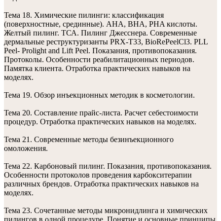
Тема 18. Химические пилинги: классификация
(поверхностные, срединные). АHA, ВHА, PHA кислоты.
Желтый пилинг. ТСА. Пилинг Джесснера. Современные
дермальные реструктуризанты PRX-T33, BioRePeelCl3. PLL
Peel- Prolight and Lift Peel. Показания, противопоказания.
Протоколы. Особенности реабилитационных периодов.
Памятка клиента. Отработка практических навыков на
моделях.
Тема 19. Обзор инъекционных методик в косметологии.
Тема 20. Составление прайс-листа. Расчет себестоимости
процедур. Отработка практических навыков на моделях.
Тема 21. Современные методы безинъекционного
омоложения.
Тема 22. Карбоновый пилинг. Показания, противопоказания.
Особенности протоколов проведения карбокситерапии
различных брендов. Отработка практических навыков на
моделях.
Тема 23. Сочетанные методы микронидлинга и химических
пилингов в одной процедуре. Понятие и основные принципы