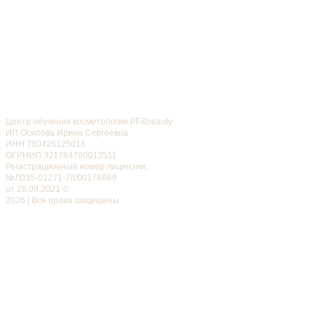
Центр обучения косметологии PF&beauty
ИП Осипова Ирина Сергеевна
ИНН 780426125016
ОГРНИП 321784700013511
Регистрационный номер лицензии:
№Л035-01271-78/00176869
от 28.09.2021 ©
2026 | Все права защищены