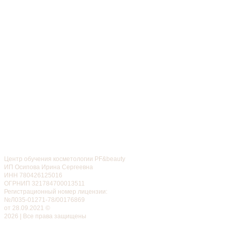
Центр обучения косметологии PF&beauty
ИП Осипова Ирина Сергеевна
ИНН 780426125016
ОГРНИП 321784700013511
Регистрационный номер лицензии:
№Л035-01271-78/00176869
от 28.09.2021 ©
2026 | Все права защищены