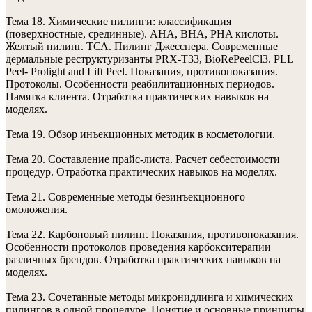
Тема 18. Химические пилинги: классификация
(поверхностные, срединные). АHA, ВHА, PHA кислоты.
Желтый пилинг. ТСА. Пилинг Джесснера. Современные
дермальные реструктуризанты PRX-T33, BioRePeelCl3. PLL
Peel- Prolight and Lift Peel. Показания, противопоказания.
Протоколы. Особенности реабилитационных периодов.
Памятка клиента. Отработка практических навыков на
моделях.
Тема 19. Обзор инъекционных методик в косметологии.
Тема 20. Составление прайс-листа. Расчет себестоимости
процедур. Отработка практических навыков на моделях.
Тема 21. Современные методы безинъекционного
омоложения.
Тема 22. Карбоновый пилинг. Показания, противопоказания.
Особенности протоколов проведения карбокситерапии
различных брендов. Отработка практических навыков на
моделях.
Тема 23. Сочетанные методы микронидлинга и химических
пилингов в одной процедуре. Понятие и основные принципы