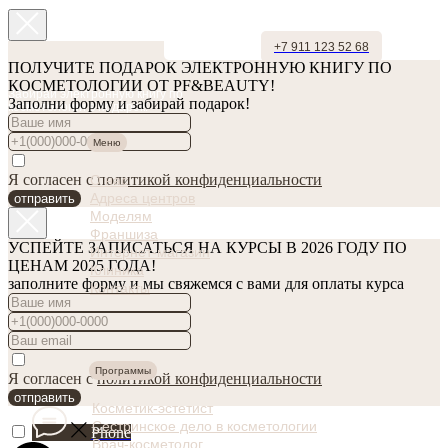
+7 911 123 52 68
ПОЛУЧИТЕ ПОДАРОК ЭЛЕКТРОННУЮ КНИГУ ПО
КОСМЕТОЛОГИИ ОТ PF&BEAUTY!
Забирай электронную книгу по
Заполни форму и забирай подарок!
косметологии в подарок!
Меню
Я согласен с
политикой конфиденциальности
О нас
Адреса центров
отправить
Моделям
Франшиза
УСПЕЙТЕ ЗАПИСАТЬСЯ НА КУРСЫ В 2026 ГОДУ ПО
Интернет-магазин
ЦЕНАМ 2025 ГОДА!
Клиника
заполните форму и мы свяжемся с вами для оплаты курса
Контакты
Программы
Я согласен с
политикой конфиденциальности
отправить
Косметик-эстетист
Сестринское дело в косметологии
Phone
Врач-косметолог