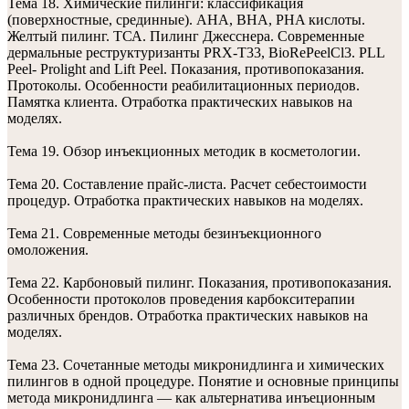
Тема 18. Химические пилинги: классификация
(поверхностные, срединные). АHA, ВHА, PHA кислоты.
Желтый пилинг. ТСА. Пилинг Джесснера. Современные
дермальные реструктуризанты PRX-T33, BioRePeelCl3. PLL
Peel- Prolight and Lift Peel. Показания, противопоказания.
Протоколы. Особенности реабилитационных периодов.
Памятка клиента. Отработка практических навыков на
моделях.
Тема 19. Обзор инъекционных методик в косметологии.
Тема 20. Составление прайс-листа. Расчет себестоимости
процедур. Отработка практических навыков на моделях.
Тема 21. Современные методы безинъекционного
омоложения.
Тема 22. Карбоновый пилинг. Показания, противопоказания.
Особенности протоколов проведения карбокситерапии
различных брендов. Отработка практических навыков на
моделях.
Тема 23. Сочетанные методы микронидлинга и химических
пилингов в одной процедуре. Понятие и основные принципы
метода микронидлинга — как альтернатива инъеционным