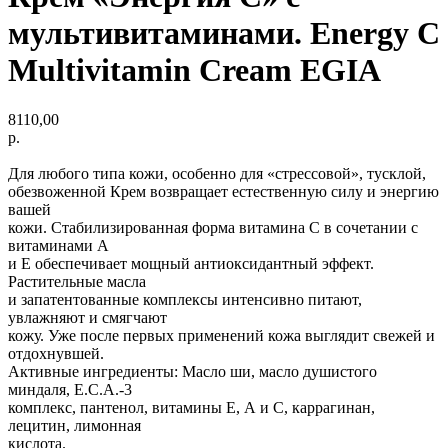
мультивитаминами. Energy C
Multivitamin Cream EGIA
8110,00
р.
Для любого типа кожи, особенно для «стрессовой», тусклой,
обезвоженной Крем возвращает естественную силу и энергию
вашей
кожи. Стабилизированная форма витамина С в сочетании с
витаминами А
и Е обеспечивает мощный антиоксидантный эффект.
Растительные масла
и запатентованные комплексы интенсивно питают,
увлажняют и смягчают
кожу. Уже после первых применений кожа выглядит свежей и
отдохнувшей.
Активные ингредиенты: Масло ши, масло душистого
миндаля, Е.С.А.-3
комплекс, пантенол, витамины Е, А и С, каррагинан,
лецитин, лимонная
кислота.