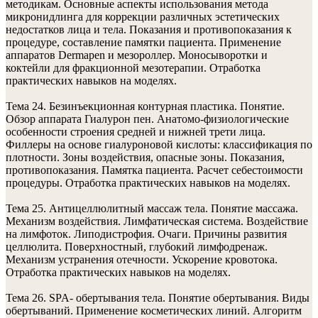
методикам. Основные аспекты использования метода
микронидлинга для коррекции различных эстетических
недостатков лица и тела. Показания и противопоказания к
процедуре, составление памятки пациента. Применение
аппаратов Dermapen и мезороллер. Моносыворотки и
коктейли для фракционной мезотерапии. Отработка
практических навыков на моделях.
Тема 24. Безинъекционная контурная пластика. Понятие.
Обзор аппарата Гиалурон пен. Анатомо-физиологические
особенности строения средней и нижней трети лица.
Филлеры на основе гиалуроновой кислоты: классификация по
плотности. Зоны воздействия, опасные зоны. Показания,
противопоказания. Памятка пациента. Расчет себестоимости
процедуры. Отработка практических навыков на моделях.
Тема 25. Антицеллюлитный массаж тела. Понятие массажа.
Механизм воздействия. Лимфатическая система. Воздействие
на лимфоток. Липодистрофия. Очаги. Причины развития
целлюлита. Поверхностный, глубокий лимфодренаж.
Механизм устранения отечности. Ускорение кровотока.
Отработка практических навыков на моделях.
Тема 26. SPA- обертывания тела. Понятие обертывания. Виды
обертываний. Применение косметических линий. Алгоритм