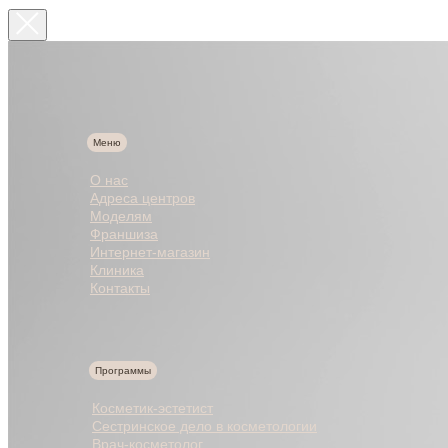
Забирай электронную книгу по
косметологии в подарок!
Меню
О нас
Адреса центров
Моделям
Франшиза
Интернет-магазин
Клиника
Контакты
Программы
Косметик-эстетист
Сестринское дело в косметологии
Врач-косметолог