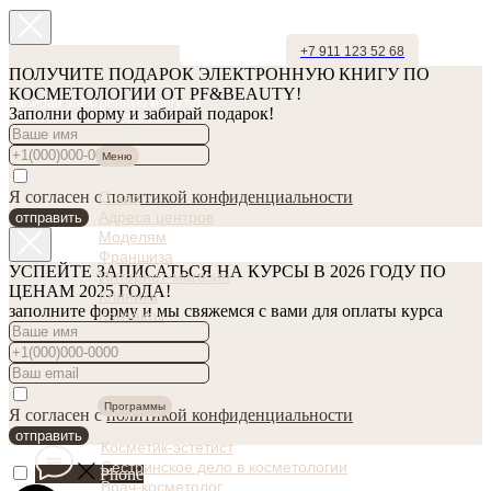
+7 911 123 52 68
ПОЛУЧИТЕ ПОДАРОК ЭЛЕКТРОННУЮ КНИГУ ПО
КОСМЕТОЛОГИИ ОТ PF&BEAUTY!
Забирай электронную книгу по
Заполни форму и забирай подарок!
косметологии в подарок!
Меню
Я согласен с
политикой конфиденциальности
О нас
Адреса центров
отправить
Моделям
Франшиза
УСПЕЙТЕ ЗАПИСАТЬСЯ НА КУРСЫ В 2026 ГОДУ ПО
Интернет-магазин
ЦЕНАМ 2025 ГОДА!
Клиника
заполните форму и мы свяжемся с вами для оплаты курса
Контакты
Программы
Я согласен с
политикой конфиденциальности
отправить
Косметик-эстетист
Сестринское дело в косметологии
Phone
Врач-косметолог