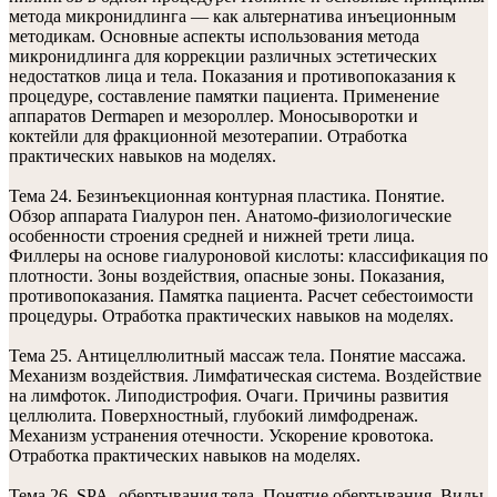
метода микронидлинга — как альтернатива инъеционным
методикам. Основные аспекты использования метода
микронидлинга для коррекции различных эстетических
недостатков лица и тела. Показания и противопоказания к
процедуре, составление памятки пациента. Применение
аппаратов Dermapen и мезороллер. Моносыворотки и
коктейли для фракционной мезотерапии. Отработка
практических навыков на моделях.
Тема 24. Безинъекционная контурная пластика. Понятие.
Обзор аппарата Гиалурон пен. Анатомо-физиологические
особенности строения средней и нижней трети лица.
Филлеры на основе гиалуроновой кислоты: классификация по
плотности. Зоны воздействия, опасные зоны. Показания,
противопоказания. Памятка пациента. Расчет себестоимости
процедуры. Отработка практических навыков на моделях.
Тема 25. Антицеллюлитный массаж тела. Понятие массажа.
Механизм воздействия. Лимфатическая система. Воздействие
на лимфоток. Липодистрофия. Очаги. Причины развития
целлюлита. Поверхностный, глубокий лимфодренаж.
Механизм устранения отечности. Ускорение кровотока.
Отработка практических навыков на моделях.
Тема 26. SPA- обертывания тела. Понятие обертывания. Виды