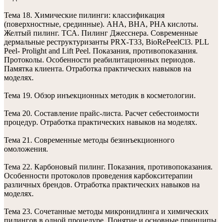
Тема 18. Химические пилинги: классификация
(поверхностные, срединные). АHA, ВHА, PHA кислоты.
Желтый пилинг. ТСА. Пилинг Джесснера. Современные
дермальные реструктуризанты PRX-T33, BioRePeelCl3. PLL
Peel- Prolight and Lift Peel. Показания, противопоказания.
Протоколы. Особенности реабилитационных периодов.
Памятка клиента. Отработка практических навыков на
моделях.
Тема 19. Обзор инъекционных методик в косметологии.
Тема 20. Составление прайс-листа. Расчет себестоимости
процедур. Отработка практических навыков на моделях.
Тема 21. Современные методы безинъекционного
омоложения.
Тема 22. Карбоновый пилинг. Показания, противопоказания.
Особенности протоколов проведения карбокситерапии
различных брендов. Отработка практических навыков на
моделях.
Тема 23. Сочетанные методы микронидлинга и химических
пилингов в одной процедуре. Понятие и основные принципы