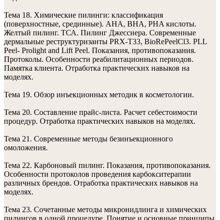
Тема 18. Химические пилинги: классификация
(поверхностные, срединные). АHA, ВHА, PHA кислоты.
Желтый пилинг. ТСА. Пилинг Джесснера. Современные
дермальные реструктуризанты PRX-T33, BioRePeelCl3. PLL
Peel- Prolight and Lift Peel. Показания, противопоказания.
Протоколы. Особенности реабилитационных периодов.
Памятка клиента. Отработка практических навыков на
моделях.
Тема 19. Обзор инъекционных методик в косметологии.
Тема 20. Составление прайс-листа. Расчет себестоимости
процедур. Отработка практических навыков на моделях.
Тема 21. Современные методы безинъекционного
омоложения.
Тема 22. Карбоновый пилинг. Показания, противопоказания.
Особенности протоколов проведения карбокситерапии
различных брендов. Отработка практических навыков на
моделях.
Тема 23. Сочетанные методы микронидлинга и химических
пилингов в одной процедуре. Понятие и основные принципы