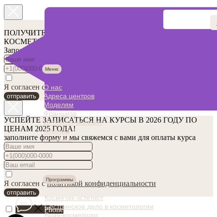
ПОЛУЧИТЕ ПОДАРОК ЭЛЕКТРОННУЮ КНИГУ ПО
КОСМЕТОЛОГИИ ОТ PF&BEAUTY!
Заполни форму и забирай подарок!
Меню
Я согласен с
политикой конфиденциальности
О нас
Адреса центров
отправить
Моделям
Франшиза
УСПЕЙТЕ ЗАПИСАТЬСЯ НА КУРСЫ В 2026 ГОДУ ПО
Интернет-магазин
ЦЕНАМ 2025 ГОДА!
Клиника
заполните форму и мы свяжемся с вами для оплаты курса
Контакты
Забирай электронную книгу по
косметологии в подарок!
Программы
Я согласен с
политикой конфиденциальности
отправить
Косметик-эстетист
Сестринское дело в косметологии
Phone
Врач-косметолог