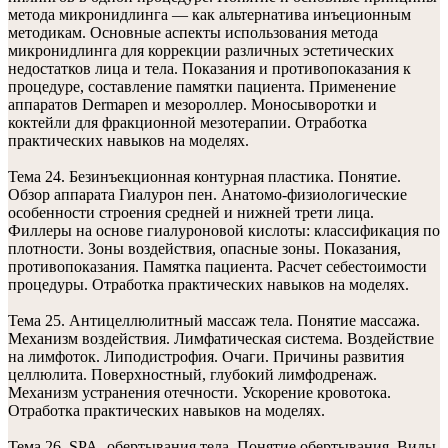
метода микронидлинга — как альтернатива инъеционным
методикам. Основные аспекты использования метода
микронидлинга для коррекции различных эстетических
недостатков лица и тела. Показания и противопоказания к
процедуре, составление памятки пациента. Применение
аппаратов Dermapen и мезороллер. Моносыворотки и
коктейли для фракционной мезотерапии. Отработка
практических навыков на моделях.
Тема 24. Безинъекционная контурная пластика. Понятие.
Обзор аппарата Гиалурон пен. Анатомо-физиологические
особенности строения средней и нижней трети лица.
Филлеры на основе гиалуроновой кислоты: классификация по
плотности. Зоны воздействия, опасные зоны. Показания,
противопоказания. Памятка пациента. Расчет себестоимости
процедуры. Отработка практических навыков на моделях.
Тема 25. Антицеллюлитный массаж тела. Понятие массажа.
Механизм воздействия. Лимфатическая система. Воздействие
на лимфоток. Липодистрофия. Очаги. Причины развития
целлюлита. Поверхностный, глубокий лимфодренаж.
Механизм устранения отечности. Ускорение кровотока.
Отработка практических навыков на моделях.
Тема 26. SPA- обертывания тела. Понятие обертывания. Виды