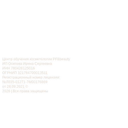
Центр обучения косметологии PF&beauty
ИП Осипова Ирина Сергеевна
ИНН 780426125016
ОГРНИП 321784700013511
Регистрационный номер лицензии:
№Л035-01271-78/00176869
от 28.09.2021 ©
2026 | Все права защищены