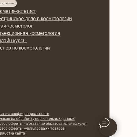
рограммы
сметик-эстетист
стринское дело в косметологии
ач-косметолог
ъекционная косметология
лайн курсы
енер по косметологии
итика конфиденциальности
ласие на обработку персональных данных
овор оферты на оказание образовательных услуг
овор оферты купли/продажи товаров
работка сайта