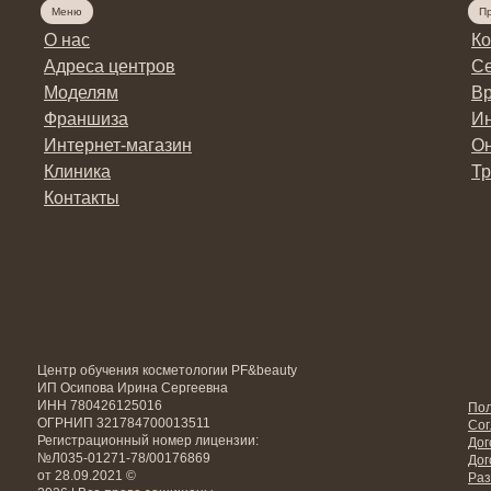
Меню
П
О нас
Ко
Адреса центров
Се
Моделям
Вр
Франшиза
Ин
Интернет-магазин
Он
Клиника
Тр
Контакты
Центр обучения косметологии PF&beauty
ИП Осипова Ирина Сергеевна
ИНН 780426125016
Пол
ОГРНИП 321784700013511
Сог
Регистрационный номер лицензии:
Дог
№Л035-01271-78/00176869
Дог
от 28.09.2021 ©
Раз