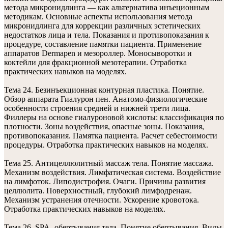
метода микронидлинга — как альтернатива инъеционным
методикам. Основные аспекты использования метода
микронидлинга для коррекции различных эстетических
недостатков лица и тела. Показания и противопоказания к
процедуре, составление памятки пациента. Применение
аппаратов Dermapen и мезороллер. Моносыворотки и
коктейли для фракционной мезотерапии. Отработка
практических навыков на моделях.
Тема 24. Безинъекционная контурная пластика. Понятие.
Обзор аппарата Гиалурон пен. Анатомо-физиологические
особенности строения средней и нижней трети лица.
Филлеры на основе гиалуроновой кислоты: классификация по
плотности. Зоны воздействия, опасные зоны. Показания,
противопоказания. Памятка пациента. Расчет себестоимости
процедуры. Отработка практических навыков на моделях.
Тема 25. Антицеллюлитный массаж тела. Понятие массажа.
Механизм воздействия. Лимфатическая система. Воздействие
на лимфоток. Липодистрофия. Очаги. Причины развития
целлюлита. Поверхностный, глубокий лимфодренаж.
Механизм устранения отечности. Ускорение кровотока.
Отработка практических навыков на моделях.
Тема 26. SPA- обертывания тела. Понятие обертывания. Виды