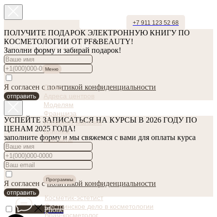
+7 911 123 52 68
ПОЛУЧИТЕ ПОДАРОК ЭЛЕКТРОННУЮ КНИГУ ПО
КОСМЕТОЛОГИИ ОТ PF&BEAUTY!
Забирай электронную книгу по
Заполни форму и забирай подарок!
косметологии в подарок!
Меню
Я согласен с
политикой конфиденциальности
О нас
Адреса центров
отправить
Моделям
Франшиза
УСПЕЙТЕ ЗАПИСАТЬСЯ НА КУРСЫ В 2026 ГОДУ ПО
Интернет-магазин
ЦЕНАМ 2025 ГОДА!
Клиника
заполните форму и мы свяжемся с вами для оплаты курса
Контакты
Программы
Я согласен с
политикой конфиденциальности
отправить
Косметик-эстетист
Сестринское дело в косметологии
Phone
Врач-косметолог