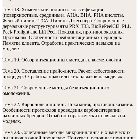
Тема 18. Химические пилинги: классификация
(поверхностные, срединные). АHA, ВHА, PHA кислоты.
Желтый пилинг. ТСА. Пилинг Джесснера. Современные
дермальные реструктуризанты PRX-T33, BioRePeelCl3. PLL
Peel- Prolight and Lift Peel. Показания, противопоказания.
Протоколы. Особенности реабилитационных периодов.
Памятка клиента. Отработка практических навыков на
моделях.
Тема 19. Обзор инъекционных методик в косметологии.
Тема 20. Составление прайс-листа. Расчет себестоимости
процедур. Отработка практических навыков на моделях.
Тема 21. Современные методы безинъекционного
омоложения.
Тема 22. Карбоновый пилинг. Показания, противопоказания.
Особенности протоколов проведения карбокситерапии
различных брендов. Отработка практических навыков на
моделях.
Тема 23. Сочетанные методы микронидлинга и химических
пилингов в одной процедуре. Понятие и основные принципы