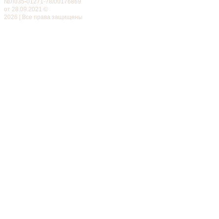
№Л035-01271-78/00176869
от 28.09.2021 ©
2026 | Все права защищены