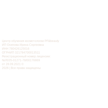
Центр обучения косметологии PF&beauty
ИП Осипова Ирина Сергеевна
ИНН 780426125016
ОГРНИП 321784700013511
Регистрационный номер лицензии:
№Л035-01271-78/00176869
от 28.09.2021 ©
2026 | Все права защищены