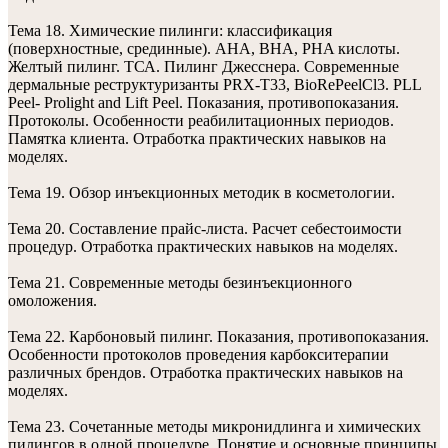
Тема 18. Химические пилинги: классификация
(поверхностные, срединные). АHA, ВHА, PHA кислоты.
Желтый пилинг. ТСА. Пилинг Джесснера. Современные
дермальные реструктуризанты PRX-T33, BioRePeelCl3. PLL
Peel- Prolight and Lift Peel. Показания, противопоказания.
Протоколы. Особенности реабилитационных периодов.
Памятка клиента. Отработка практических навыков на
моделях.
Тема 19. Обзор инъекционных методик в косметологии.
Тема 20. Составление прайс-листа. Расчет себестоимости
процедур. Отработка практических навыков на моделях.
Тема 21. Современные методы безинъекционного
омоложения.
Тема 22. Карбоновый пилинг. Показания, противопоказания.
Особенности протоколов проведения карбокситерапии
различных брендов. Отработка практических навыков на
моделях.
Тема 23. Сочетанные методы микронидлинга и химических
пилингов в одной процедуре. Понятие и основные принципы