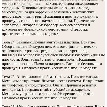
метода микронидлинга — как альтернатива инъеционным
методикам. Основные аспекты использования метода
микронидлинга для коррекции различных эстетических
недостатков лица и тела. Показания и противопоказания к
процедуре, составление памятки пациента. Применение
аппаратов Dermapen и мезороллер. Моносыворотки и
коктейли для фракционной мезотерапии. Отработка
практических навыков на моделях.
Тема 24. Безинъекционная контурная пластика. Понятие.
Обзор аппарата Гиалурон пен. Анатомо-физиологические
особенности строения средней и нижней трети лица.
Филлеры на основе гиалуроновой кислоты: классификация по
плотности. Зоны воздействия, опасные зоны. Показания,
противопоказания. Памятка пациента. Расчет себестоимости
процедуры. Отработка практических навыков на моделях.
Тема 25. Антицеллюлитный массаж тела. Понятие массажа.
Механизм воздействия. Лимфатическая система. Воздействие
на лимфоток. Липодистрофия. Очаги. Причины развития
целлюлита. Поверхностный, глубокий лимфодренаж.
Механизм устранения отечности. Ускорение кровотока.
Отработка практических навыков на моделях.
Тема 26. SPA- обертывания тела. Понятие обертывания. Виды