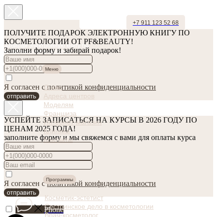
+7 911 123 52 68
ПОЛУЧИТЕ ПОДАРОК ЭЛЕКТРОННУЮ КНИГУ ПО
КОСМЕТОЛОГИИ ОТ PF&BEAUTY!
Забирай электронную книгу по
Заполни форму и забирай подарок!
косметологии в подарок!
Меню
Я согласен с
политикой конфиденциальности
О нас
Адреса центров
отправить
Моделям
Франшиза
УСПЕЙТЕ ЗАПИСАТЬСЯ НА КУРСЫ В 2026 ГОДУ ПО
Интернет-магазин
ЦЕНАМ 2025 ГОДА!
Клиника
заполните форму и мы свяжемся с вами для оплаты курса
Контакты
Программы
Я согласен с
политикой конфиденциальности
отправить
Косметик-эстетист
Сестринское дело в косметологии
Phone
Врач-косметолог