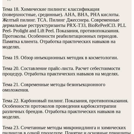
Тема 18. Химические пилинги: классификация
(поверхностные, срединные). АHA, ВHА, PHA кислоты.
Желтый пилинг. ТСА. Пилинг Джесснера. Современные
дермальные реструктуризанты PRX-T33, BioRePeelCl3. PLL
Peel- Prolight and Lift Peel. Показания, противопоказания.
Протоколы. Особенности реабилитационных периодов.
Памятка клиента. Отработка практических навыков на
моделях.
Тема 19. Обзор инъекционных методик в косметологии.
Тема 20. Составление прайс-листа. Расчет себестоимости
процедур. Отработка практических навыков на моделях.
Тема 21. Современные методы безинъекционного
омоложения.
Тема 22. Карбоновый пилинг. Показания, противопоказания.
Особенности протоколов проведения карбокситерапии
различных брендов. Отработка практических навыков на
моделях.
Тема 23. Сочетанные методы микронидлинга и химических
пилингов в одной процедуре. Понятие и основные принципы