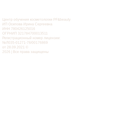
Центр обучения косметологии PF&beauty
ИП Осипова Ирина Сергеевна
ИНН 780426125016
ОГРНИП 321784700013511
Регистрационный номер лицензии:
№Л035-01271-78/00176869
от 28.09.2021 ©
2026 | Все права защищены