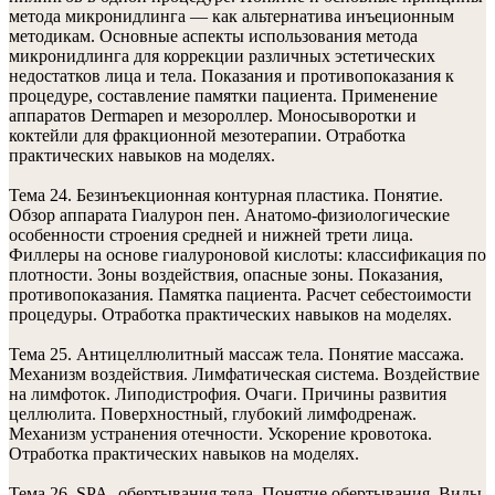
метода микронидлинга — как альтернатива инъеционным
методикам. Основные аспекты использования метода
микронидлинга для коррекции различных эстетических
недостатков лица и тела. Показания и противопоказания к
процедуре, составление памятки пациента. Применение
аппаратов Dermapen и мезороллер. Моносыворотки и
коктейли для фракционной мезотерапии. Отработка
практических навыков на моделях.
Тема 24. Безинъекционная контурная пластика. Понятие.
Обзор аппарата Гиалурон пен. Анатомо-физиологические
особенности строения средней и нижней трети лица.
Филлеры на основе гиалуроновой кислоты: классификация по
плотности. Зоны воздействия, опасные зоны. Показания,
противопоказания. Памятка пациента. Расчет себестоимости
процедуры. Отработка практических навыков на моделях.
Тема 25. Антицеллюлитный массаж тела. Понятие массажа.
Механизм воздействия. Лимфатическая система. Воздействие
на лимфоток. Липодистрофия. Очаги. Причины развития
целлюлита. Поверхностный, глубокий лимфодренаж.
Механизм устранения отечности. Ускорение кровотока.
Отработка практических навыков на моделях.
Тема 26. SPA- обертывания тела. Понятие обертывания. Виды