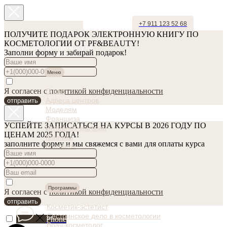
+7 911 123 52 68
ПОЛУЧИТЕ ПОДАРОК ЭЛЕКТРОННУЮ КНИГУ ПО
КОСМЕТОЛОГИИ ОТ PF&BEAUTY!
Забирай электронную книгу по
Заполни форму и забирай подарок!
косметологии в подарок!
Меню
Я согласен с
политикой конфиденциальности
О нас
Адреса центров
отправить
Моделям
Франшиза
УСПЕЙТЕ ЗАПИСАТЬСЯ НА КУРСЫ В 2026 ГОДУ ПО
Интернет-магазин
ЦЕНАМ 2025 ГОДА!
Клиника
заполните форму и мы свяжемся с вами для оплаты курса
Контакты
Программы
Я согласен с
политикой конфиденциальности
отправить
Косметик-эстетист
Сестринское дело в косметологии
Phone
Врач-косметолог