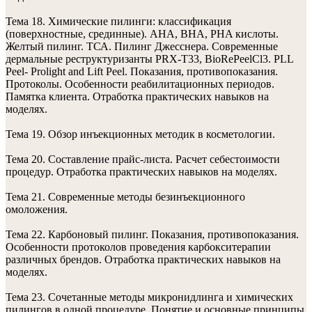
Тема 18. Химические пилинги: классификация
(поверхностные, срединные). АHA, ВHА, PHA кислоты.
Желтый пилинг. ТСА. Пилинг Джесснера. Современные
дермальные реструктуризанты PRX-T33, BioRePeelCl3. PLL
Peel- Prolight and Lift Peel. Показания, противопоказания.
Протоколы. Особенности реабилитационных периодов.
Памятка клиента. Отработка практических навыков на
моделях.
Тема 19. Обзор инъекционных методик в косметологии.
Тема 20. Составление прайс-листа. Расчет себестоимости
процедур. Отработка практических навыков на моделях.
Тема 21. Современные методы безинъекционного
омоложения.
Тема 22. Карбоновый пилинг. Показания, противопоказания.
Особенности протоколов проведения карбокситерапии
различных брендов. Отработка практических навыков на
моделях.
Тема 23. Сочетанные методы микронидлинга и химических
пилингов в одной процедуре. Понятие и основные принципы