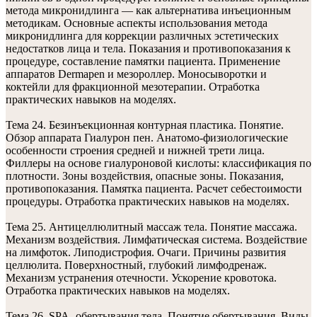
метода микронидлинга — как альтернатива инъеционным
методикам. Основные аспекты использования метода
микронидлинга для коррекции различных эстетических
недостатков лица и тела. Показания и противопоказания к
процедуре, составление памятки пациента. Применение
аппаратов Dermapen и мезороллер. Моносыворотки и
коктейли для фракционной мезотерапии. Отработка
практических навыков на моделях.
Тема 24. Безинъекционная контурная пластика. Понятие.
Обзор аппарата Гиалурон пен. Анатомо-физиологические
особенности строения средней и нижней трети лица.
Филлеры на основе гиалуроновой кислоты: классификация по
плотности. Зоны воздействия, опасные зоны. Показания,
противопоказания. Памятка пациента. Расчет себестоимости
процедуры. Отработка практических навыков на моделях.
Тема 25. Антицеллюлитный массаж тела. Понятие массажа.
Механизм воздействия. Лимфатическая система. Воздействие
на лимфоток. Липодистрофия. Очаги. Причины развития
целлюлита. Поверхностный, глубокий лимфодренаж.
Механизм устранения отечности. Ускорение кровотока.
Отработка практических навыков на моделях.
Тема 26. SPA- обертывания тела. Понятие обертывания. Виды