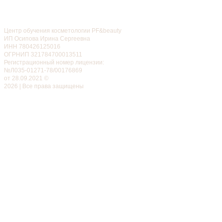
Центр обучения косметологии PF&beauty
ИП Осипова Ирина Сергеевна
ИНН 780426125016
ОГРНИП 321784700013511
Регистрационный номер лицензии:
№Л035-01271-78/00176869
от 28.09.2021 ©
2026 | Все права защищены