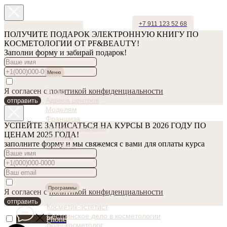
+7 911 123 52 68
ПОЛУЧИТЕ ПОДАРОК ЭЛЕКТРОННУЮ КНИГУ ПО
КОСМЕТОЛОГИИ ОТ PF&BEAUTY!
Забирай электронную книгу по
Заполни форму и забирай подарок!
косметологии в подарок!
Меню
Я согласен с
политикой конфиденциальности
О нас
Адреса центров
отправить
Моделям
Франшиза
УСПЕЙТЕ ЗАПИСАТЬСЯ НА КУРСЫ В 2026 ГОДУ ПО
Интернет-магазин
ЦЕНАМ 2025 ГОДА!
Клиника
заполните форму и мы свяжемся с вами для оплаты курса
Контакты
Программы
Я согласен с
политикой конфиденциальности
отправить
Косметик-эстетист
Сестринское дело в косметологии
Phone
Врач-косметолог