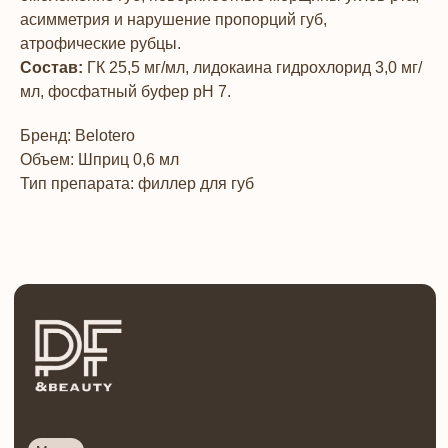
асимметрия и нарушение пропорций губ,
атрофические рубцы.
Состав:
ГК 25,5 мг/мл, лидокаина гидрохлорид 3,0 мг/
Меню
О нас
мл, фосфатный буфер pH 7.
Адреса центров
Моделям
Бренд: Belotero
Франшиза
Интернет-магазин
Объем: Шприц 0,6 мл
Клиника
Тип препарата: филлер для губ
Контакты
Программы
Косметик-эстетист
Сестринское дело в косметологии
Врач-косметолог
Инъекционная косметология
Онлайн курсы
Тренер по косметологии