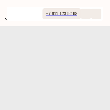
+7 911 123 52 68
Main page
Инъекционные препараты
Belotero Lips Contour