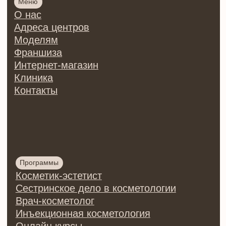
Центр обучения косметологии PF&beauty
ИП Осипова Ирина Сергеевна
ИНН 780426125016
ОГРНИП 321784700013511
Регистрационный номер лицензии:
№Л035-01271-78/00176869
от 28.09.2021 ©
2026 | Все права защищены
Политика конфиденциальности
Согласие на обработку
персональных данных
Договор оферты на оказание
образовательных услуг
Договор оферты купли/продажи
товаров
Разработка сайта