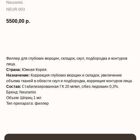
Neuramis
NEUR-003
5500,00
р.
В корзину
Филлер для глубоких морщин, складок, скул, подбородка и контуров
лица.
Страна:
Южная Корея.
Назначение:
Коррекция глубоких морщин и складок, увеличение
объема тканей в области скул и подбородка, коррекция контуров лица.
Состав:
Стабилизированная ГК 20 мг/мл, с/без лидокаин 0,3%.
Бренд: Neuramis
Меню
Объем: Шприц 1 мл
О нас
Тип препарата: филлер
Адреса центров
Моделям
Франшиза
Интернет-магазин
Клиника
Контакты