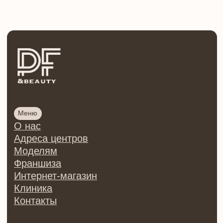
Программы
Косметик-эстетист
Сестринское дело в косметологии
Врач-косметолог
Инъекционная косметология
Онлайн курсы
Тренер по косметологии
Центр обучения косметологии PF&beauty
ИП Осипова Ирина Сергеевна
ИНН 780426125016
ОГРНИП 321784700013511
Регистрационный номер лицензии:
№Л035-01271-78/00176869
от 28.09.2021 ©
2026 | Все права защищены
Политика конфиденциальности
Согласие на обработку
персональных данных
Договор оферты на оказание
образовательных услуг
Договор оферты купли/продажи