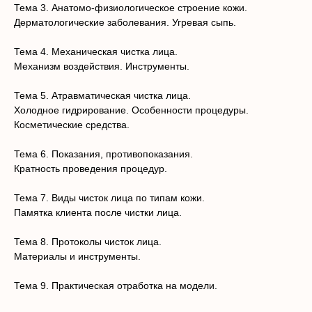
Тема 3. Анатомо-физиологическое строение кожи.
Дерматологические заболевания. Угревая сыпь.
Тема 4. Механическая чистка лица.
Механизм воздействия. Инструменты.
Тема 5. Атравматическая чистка лица.
Холодное гидрирование. Особенности процедуры.
Косметические средства.
Тема 6. Показания, противопоказания.
Меню
Кратность проведения процедур.
О нас
Адреса центров
Моделям
Тема 7. Виды чисток лица по типам кожи.
Франшиза
Памятка клиента после чистки лица.
Интернет-магазин
Клиника
Тема 8. Протоколы чисток лица.
Контакты
Материалы и инструменты.
Тема 9. Практическая отработка на модели.