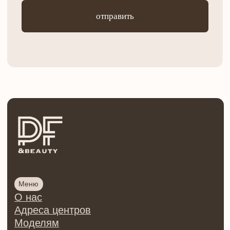
Программы
Косметик-эстетист
Сестринское дело в косметологии
Врач-косметолог
Инъекционная косметология
Онлайн курсы
Тренер по косметологии
Центр обучения косметологии PF&beauty
ИП Осипова Ирина Сергеевна
ИНН 780426125016
ОГРНИП 321784700013511
Регистрационный номер лицензии:
№Л035-01271-78/00176869
от 28.09.2021 ©
2026 | Все права защищены
Политика конфиденциальности